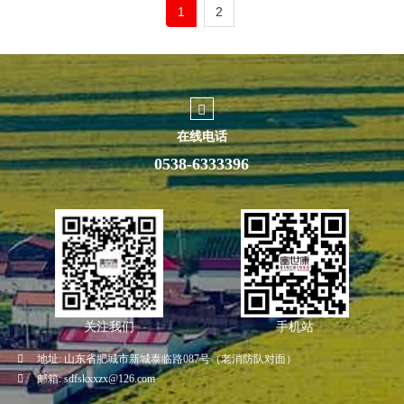
1
2
在线电话
0538-6333396
关注我们
手机站
地址:
山东省肥城市新城泰临路087号（老消防队对面）
邮箱:
sdfskxxzx@126.com