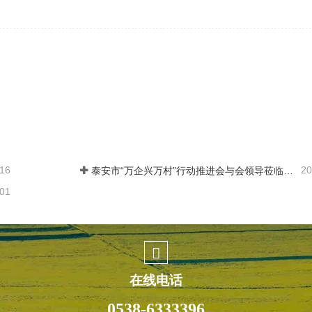
-16
20
泰安市“万企兴万村”行动推进会与会领导莅临富世康观摩指导
-01
在线电话
0538-6333396