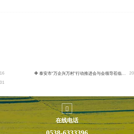
-16
20
泰安市“万企兴万村”行动推进会与会领导莅临富世康观摩指导
-01
在线电话
0538-6333396