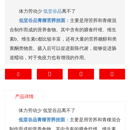
体力劳动少
低堂谷品
离不了
低堂谷品
青稞苦荞
挂面
：
主要是用苦荞和青稞混
合制作而成的营养食物。其中含有的膳食纤维、维生
素b、维生素c都比较丰富，还有大量的苦荞糖醇和类
黄酮类物质。摄入后可以促进新陈代谢，能够促进肠
道蠕动，对于免疫力也有增强的作用。
低堂谷品
藜麦苦荞
挂面：
藜麦是一种含优质完全
蛋白质的植物性食物。藜麦苦荞
面粉
其中含有丰富的
蛋白质、膳食纤维和人体必需的9种必需氨基酸，比例
适当且易于吸收。
产品详情
体力劳动少 低堂谷品离不了
低堂谷品青稞苦荞挂面
：
主要是用苦荞和青稞混合
制作而成的营养食物。其中含有的膳食纤维、维生素