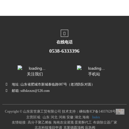
在线电话
0538-6333396
关注我们
手机站
地址:
山东省肥城市新城泰临路087号（老消防队对面）
邮箱:
sdfskxxzx@126.com
Copyright ©
山东富世康工贸有限公司
技术支持：嵊灿
鲁ICP备14037628号
主营区域:
山东
河北
河南
安徽
湖北
海南
Index
友情链接:
高分子聚乙烯板
海南农业灌溉
蛋黄酥代工
布袋除尘器厂家
北京科技项目申请
克莱德圆顶阀
应急阀