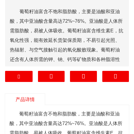
葡萄籽油富含不饱和脂肪酸，主要是油酸和亚油
酸，其中亚油酸含量高达72%~76%。亚油酸是人体所
需脂肪酸，易被人体吸收。葡萄籽油富含维生素E，抗
氧化性强，能有效延长货架保质期，不易引起光照、
热辐射、与空气接触引起的氧化酸败现象。葡萄籽油
还含有人体所需的钾、钠、钙等矿物质和各种脂溶性
和水溶性维生素，适用于制作老年人和婴幼儿营养食
品。
使用方法：
1、直接使用
产品详情
口服：成人每日摄入15—20ml，儿童酌减至5—
葡萄籽油富含不饱和脂肪酸，主要是油酸和亚油
10ml。
酸，其中亚油酸含量高达72%~76%。亚油酸是人体所
凉拌：将油添加到凉菜或者沙拉中，美味速升
需脂肪酸，易被人体吸收。葡萄籽油富含维生素E，抗