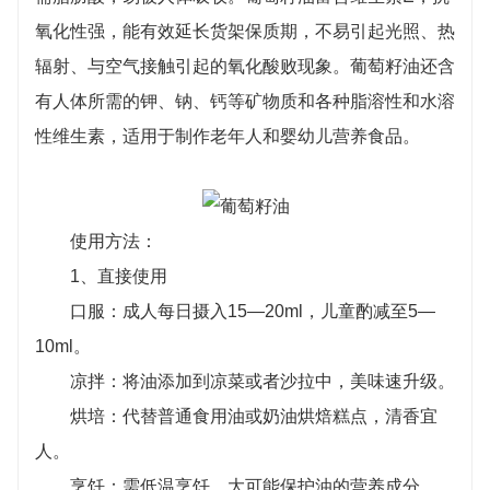
级。
氧化性强，能有效延长货架保质期，不易引起光照、热
烘培：代替普通食用油或奶油烘焙糕点，清香宜
辐射、与空气接触引起的氧化酸败现象。葡萄籽油还含
人。
有人体所需的钾、钠、钙等矿物质和各种脂溶性和水溶
烹饪：需低温烹饪，大可能保护油的营养成分。
性维生素，适用于制作老年人和婴幼儿营养食品。
2、 调和食用：
与本品牌其他油种或与普通食用油按1:1比例调和
使用，保证营养均衡。
使用方法：
1、直接使用
口服：成人每日摄入15—20ml，儿童酌减至5—
10ml。
凉拌：将油添加到凉菜或者沙拉中，美味速升级。
烘培：代替普通食用油或奶油烘焙糕点，清香宜
人。
烹饪：需低温烹饪，大可能保护油的营养成分。