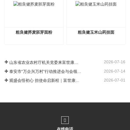
粗良健荞麦胚芽面粉
粗良健玉米山药挂面
2026-07-16
山东省农业农村厅机关党委来富世康调研党建工作
2026-07-14
泰安市“万企兴万村”行动推进会与会领导莅临富世康观摩指导
2026-07-01
观盛会悟初心 担使命启新程｜富世康集团党委组织集中观看庆祝中国共产党成立105周年大会直播
在线电话