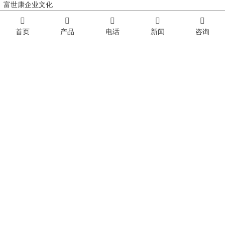
富世康企业文化
首页
产品
电话
新闻
咨询
在线电话
0538-6333396
关注我们
手机站
地址:
山东省肥城市新城泰临路087号（老消防队对面）
邮箱:
sdfskxxzx@126.com