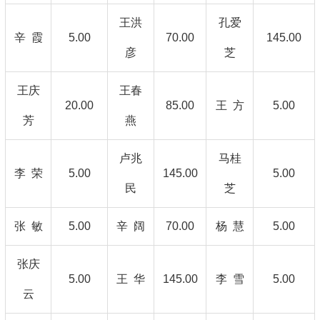
王洪
孔爱
辛 霞
5.00
70.00
145.00
彦
芝
王庆
王春
20.00
85.00
王 方
5.00
芳
燕
卢兆
马桂
李 荣
5.00
145.00
5.00
民
芝
张 敏
5.00
辛 阔
70.00
杨 慧
5.00
张庆
5.00
王 华
145.00
李 雪
5.00
云