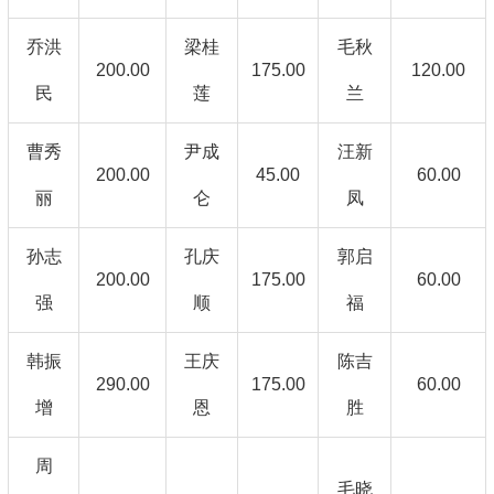
乔洪
梁桂
毛秋
200.00
175.00
120.00
民
莲
兰
曹秀
尹成
汪新
200.00
45.00
60.00
丽
仑
凤
孙志
孔庆
郭启
200.00
175.00
60.00
强
顺
福
韩振
王庆
陈吉
290.00
175.00
60.00
增
恩
胜
周
毛晓