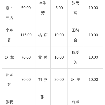
辛翠
张元
霞：
50.00
5.00
10.00
芳
富
三店
李寿
王衍
115.00
杨 庆
10.00
10.00
香
会
魏爱
赵 慧
70.00
孟 帅
10.00
10.00
芳
郭凤
70.00
刘 燕
20.00
赵 美
10.00
芝
张
张晓
刘淑