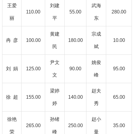
王爱
刘建
武海
110.00
55.00
280.00
丽
平
东
黄建
宗成
冉 彦
100.00
180.00
10.00
民
斌
尹文
姚俊
刘 娟
125.00
90.00
95.00
文
峰
梁婷
赵夫
徐 超
155.00
140.00
65.00
婷
秀
徐艳
孙绪
赵小
265.00
250.00
35.00
荣
峰
曼