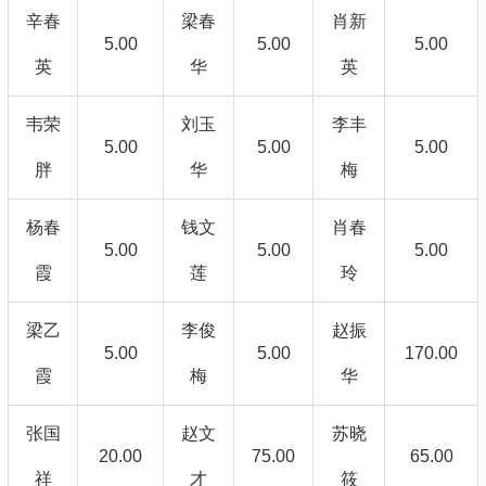
辛春
梁春
肖新
5.00
5.00
5.00
英
华
英
韦荣
刘玉
李丰
5.00
5.00
5.00
胖
华
梅
杨春
钱文
肖春
5.00
5.00
5.00
霞
莲
玲
梁乙
李俊
赵振
5.00
5.00
170.00
霞
梅
华
张国
赵文
苏晓
20.00
75.00
65.00
祥
才
筱