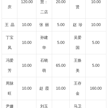
120.00
慧：
20.00
10.00
庆
贤
二店
王 晶
10.00
张 丽
5.00
赵 珍
10.00
丁宝
孙建
吴爱
10.00
5.00
5.00
凤
华
国
冯爱
石晓
王焕
10.00
65.00
5.00
芳
萌
美
周脉
王存
10.00
赵 霞
10.00
160.00
旺
金
尹姗
刘玉
马卫