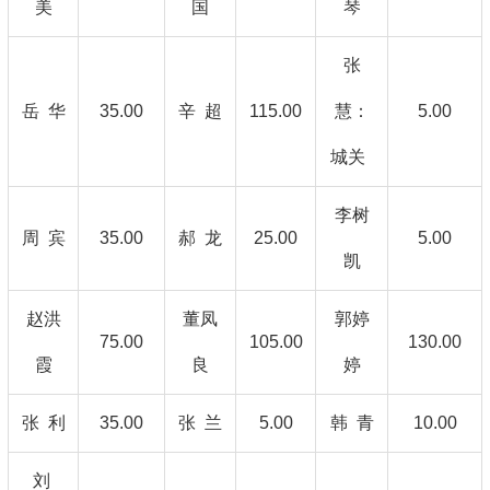
美
国
琴
张
岳 华
35.00
辛 超
115.00
慧：
5.00
城关
李树
周 宾
35.00
郝 龙
25.00
5.00
凯
赵洪
董凤
郭婷
75.00
105.00
130.00
霞
良
婷
张 利
35.00
张 兰
5.00
韩 青
10.00
刘