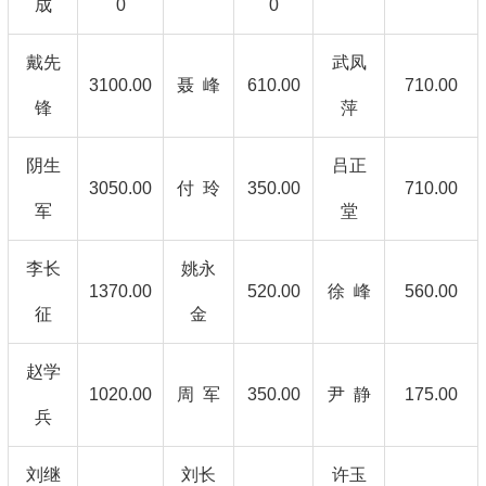
成
0
0
戴先
武凤
3100.00
聂 峰
610.00
710.00
锋
萍
阴生
吕正
3050.00
付 玲
350.00
710.00
军
堂
李长
姚永
1370.00
520.00
徐 峰
560.00
征
金
赵学
1020.00
周 军
350.00
尹 静
175.00
兵
刘继
刘长
许玉