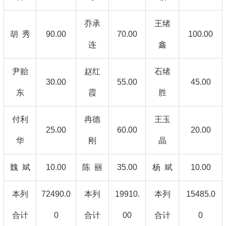
乔承
王绪
胡 秀
90.00
70.00
100.00
连
鑫
尹贻
赵红
石绪
30.00
55.00
45.00
东
霞
胜
付利
冉德
王玉
25.00
60.00
20.00
华
刚
晶
魏 斌
10.00
陈 丽
35.00
杨 斌
10.00
本列
72490.0
本列
19910.
本列
15485.0
合计
0
合计
00
合计
0