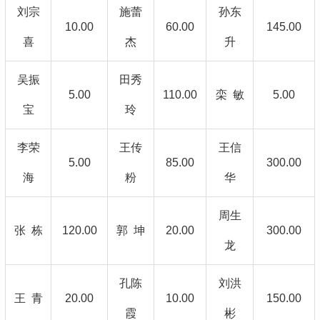
刘宗
施蕾
孙东
10.00
60.00
145.00
喜
杰
升
吴振
田秀
5.00
110.00
栾 敏
5.00
宝
玲
李荣
王传
王信
5.00
85.00
300.00
海
粉
华
周生
张 栋
120.00
郭 坤
20.00
300.00
龙
孔陈
刘洪
王 青
20.00
10.00
150.00
霞
彬