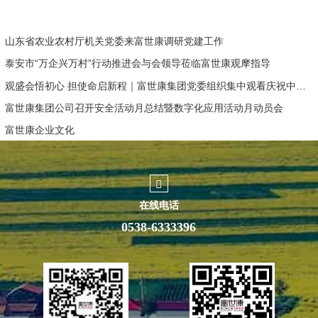
山东省农业农村厅机关党委来富世康调研党建工作
泰安市“万企兴万村”行动推进会与会领导莅临富世康观摩指导
观盛会悟初心 担使命启新程｜富世康集团党委组织集中观看庆祝中国共产党成立105周年大会直播
富世康集团公司召开安全活动月总结暨数字化应用活动月动员会
富世康企业文化
在线电话
0538-6333396