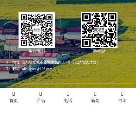
关注我们
手机站
地址:
山东省肥城市新城泰临路087号（老消防队对面）
邮箱:
sdfskxxzx@126.com
Copyright ©
山东富世康工贸有限公司
技术支持：嵊灿
鲁ICP备14037628号
主营区域:
山东
河北
河南
安徽
湖北
海南
Index
首页
产品
电话
新闻
咨询
友情链接:
高分子聚乙烯板
海南农业灌溉
蛋黄酥代工
布袋除尘器厂家
北京科技项目申请
克莱德圆顶阀
应急阀
TOP