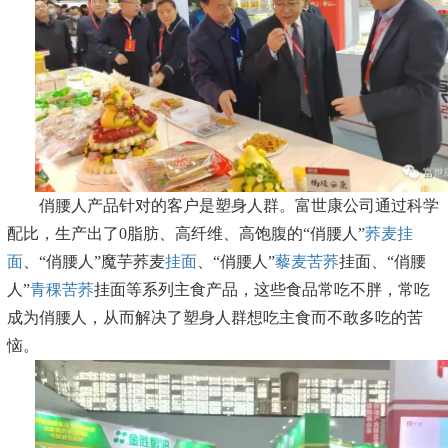
俏腰人产品针对的客户是塑身人群。富世康公司通过科学
配比，生产出了0脂肪、高纤维、高饱腹的“俏腰人”
荞麦挂
面
、“俏腰人”魔芋荞麦
挂面
、“俏腰人”
藜麦苦荞
挂面、“俏腰
人”
青稞苦荞
挂面等系列主食产品，这些食品常吃不胖，常吃
成为俏腰人，从而解决了塑身人群想吃主食而不敢多吃的苦
恼。