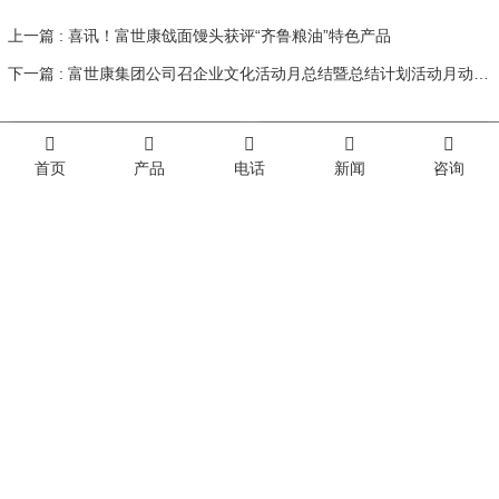
上一篇 : 喜讯！富世康戗面馒头获评“齐鲁粮油”特色产品
下一篇 : 富世康集团公司召企业文化活动月总结暨总结计划活动月动员会
首页
产品
电话
新闻
咨询
粗良健荞麦胚芽面粉
粗良健玉米山药挂面
2026-07-16
山东省农业农村厅机关党委来富世康调研党建工作
2026-07-14
泰安市“万企兴万村”行动推进会与会领导莅临富世康观摩指导