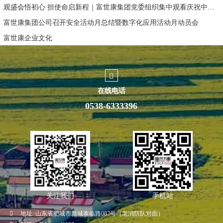
观盛会悟初心 担使命启新程｜富世康集团党委组织集中观看庆祝中国共产党成立105周年大会直播
富世康集团公司召开安全活动月总结暨数字化应用活动月动员会
富世康企业文化
在线电话
0538-6333396
关注我们
手机站
地址:
山东省肥城市新城泰临路087号（老消防队对面）