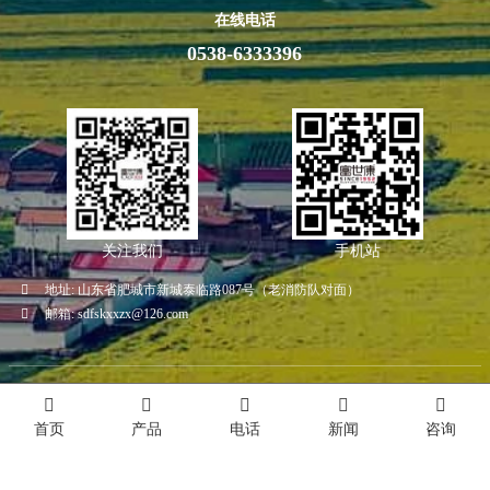
在线电话
0538-6333396
关注我们
手机站
地址:
山东省肥城市新城泰临路087号（老消防队对面）
邮箱:
sdfskxxzx@126.com
Copyright ©
山东富世康工贸有限公司
技术支持：嵊灿
鲁ICP备14037628号
主营区域:
山东
河北
河南
安徽
湖北
海南
Index
首页
产品
电话
新闻
咨询
友情链接:
高分子聚乙烯板
海南农业灌溉
蛋黄酥代工
布袋除尘器厂家
北京科技项目申请
克莱德圆顶阀
应急阀