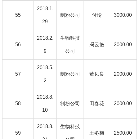
2018.1.
55
制粉公司
付玲
3000.00
29
2018.2.
生物科技
56
冯云艳
2000.00
9
公司
2018.5.
57
制粉公司
董凤良
2000.00
2
2018.8.
58
制粉公司
田春花
2000.00
10
2018.8.
生物科技
59
王冬梅
2500.00