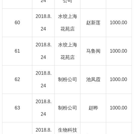
24
公司
2018.8.
水饺上海
60
赵新莲
1000.00
24
花苑店
2018.8.
水饺上海
61
马鲁闽
1000.00
24
花苑店
2018.8.
62
制粉公司
池凤霞
1000.00
24
2018.8.
63
制粉公司
赵晔
1000.00
24
2018.8.
生物科技