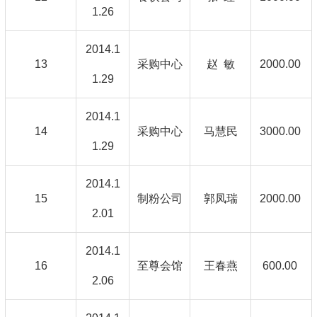
1.26
2014.1
13
采购中心
赵 敏
2000.00
1.29
2014.1
14
采购中心
马慧民
3000.00
1.29
2014.1
15
制粉公司
郭凤瑞
2000.00
2.01
2014.1
16
至尊会馆
王春燕
600.00
2.06