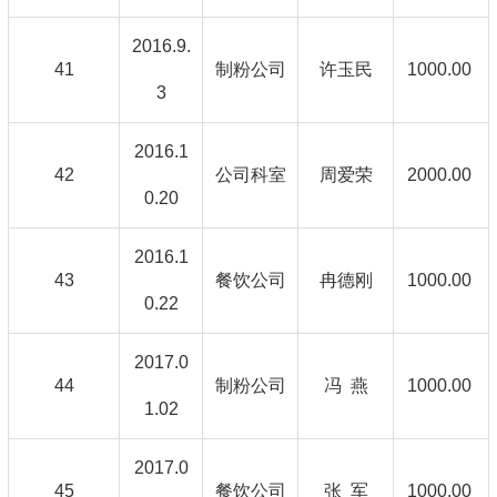
2016.9.
41
制粉公司
许玉民
1000.00
3
2016.1
42
公司科室
周爱荣
2000.00
0.20
2016.1
43
餐饮公司
冉德刚
1000.00
0.22
2017.0
44
制粉公司
冯 燕
1000.00
1.02
2017.0
45
餐饮公司
张 军
1000.00