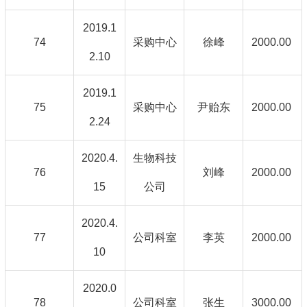
2019.1
74
采购中心
徐峰
2000.00
2.10
2019.1
75
采购中心
尹贻东
2000.00
2.24
2020.4.
生物科技
76
刘峰
2000.00
15
公司
2020.4.
77
公司科室
李英
2000.00
10
2020.0
78
公司科室
张生
3000.00