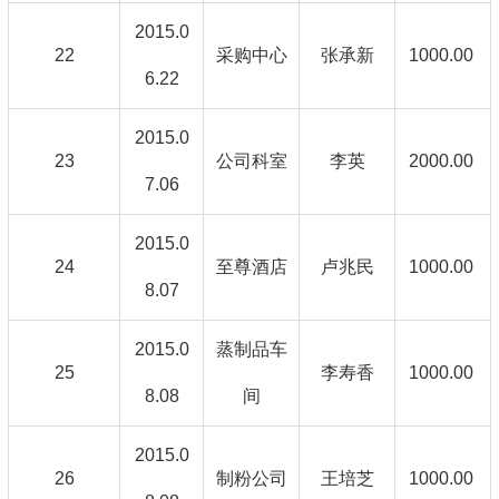
2015.0
22
采购中心
张承新
1000.00
6.22
2015.0
23
公司科室
李英
2000.00
7.06
2015.0
24
至尊酒店
卢兆民
1000.00
8.07
2015.0
蒸制品车
25
李寿香
1000.00
8.08
间
2015.0
26
制粉公司
王培芝
1000.00