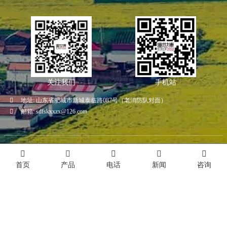
关注我们
手机站
地址:
山东省肥城市新城泰临路087号（老消防队对面）
邮箱:
sdfskxxzx@126.com
Copyright ©
山东富世康工贸有限公司
技术支持：嵊灿
鲁ICP备14037628号
主营区域:
山东
河北
河南
安徽
湖北
海南
Index
首页
产品
电话
新闻
咨询
友情链接:
高分子聚乙烯板
海南农业灌溉
蛋黄酥代工
布袋除尘器厂家
北京科技项目申请
克莱德圆顶阀
应急阀
TOP