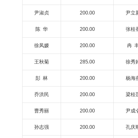
尹淑贞
200.00
尹立
陈 华
200.00
张桂
徐凤嫒
200.00
冉 
王秋菊
285.00
徐秀
彭 林
200.00
杨海
乔洪民
200.00
梁桂
曹秀丽
200.00
尹成
孙志强
200.00
孔庆