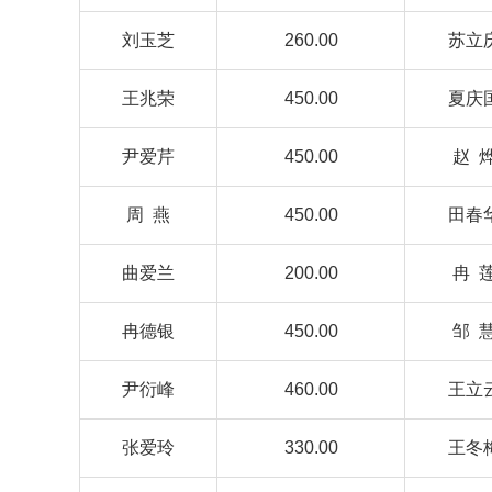
刘玉芝
260.00
苏立
王兆荣
450.00
夏庆
尹爱芹
450.00
赵 
周 燕
450.00
田春
曲爱兰
200.00
冉 
冉德银
450.00
邹 
尹衍峰
460.00
王立
张爱玲
330.00
王冬