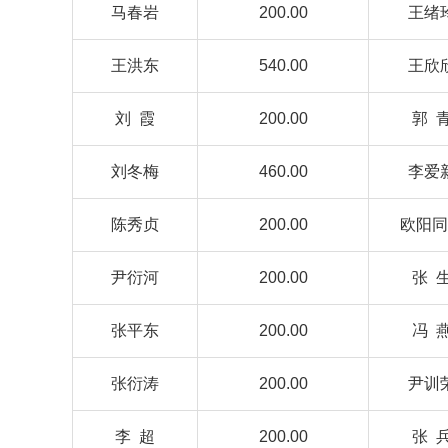
马春岩
200.00
王绪
王洪东
540.00
王欣
刘 霞
200.00
郭 
刘冬梅
460.00
李爱
陈秀贞
200.00
欧阳同
尹衍河
200.00
张 
张平东
200.00
冯 
张衍涛
200.00
尹训
李 超
200.00
张 