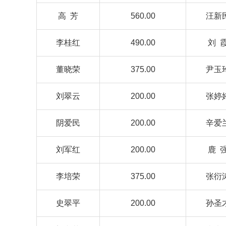
高 芳
560.00
汪新
李桂红
490.00
刘 
董晓荣
375.00
尹玉
刘翠云
200.00
张婷
阴爱民
200.00
辛爱
刘军红
200.00
鹿 
李培荣
375.00
张衍
史翠平
200.00
孙圣