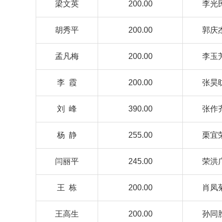
梁文英
200.00
李光
胡秀平
200.00
郭庆
孟凡梅
200.00
李玉
李 霞
200.00
张昊
刘 峰
390.00
张作
杨 静
255.00
栗宜
闫丽平
245.00
荣洪
王 栋
200.00
肖凤
王高生
200.00
孙同