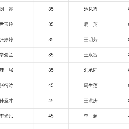
刘 霞
85
池凤霞
尹玉玲
85
鹿 英
张婷婷
85
王明芳
辛爱兰
85
王永富
鹿 强
85
刘承同
张衍涛
45
周生莲
孙圣才
45
王洪庆
李光民
45
李 超