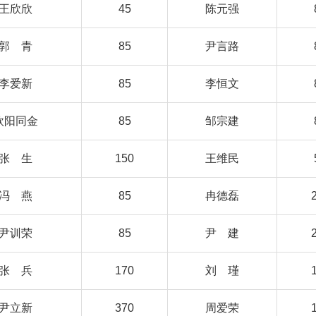
王欣欣
45
陈元强
郭 青
85
尹言路
李爱新
85
李恒文
欧阳同金
85
邹宗建
张 生
150
王维民
冯 燕
85
冉德磊
尹训荣
85
尹 建
张 兵
170
刘 瑾
尹立新
370
周爱荣