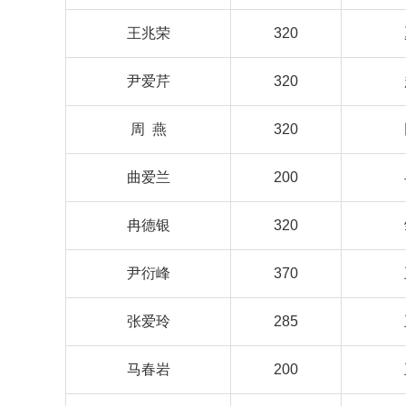
王兆荣
320
尹爱芹
320
周 燕
320
曲爱兰
200
冉德银
320
尹衍峰
370
张爱玲
285
马春岩
200