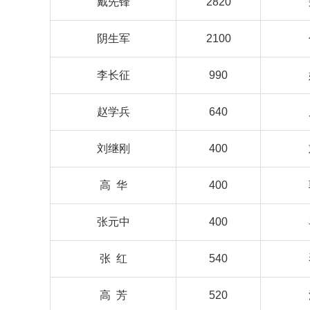
戴先锋
2820
阴生军
2100
李长征
990
赵学兵
640
刘继刚
400
高 华
400
张元中
400
张 红
540
高 芳
520