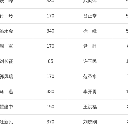
聂 峰
330
武凤萍
付 玲
170
吕正堂
姚永金
340
徐 峰
周 军
170
尹 静
刘长征
85
许玉民
郭凤瑞
170
范圣水
马 燕
330
李开勇
翟建中
150
王洪福
汪新民
370
刘统刚