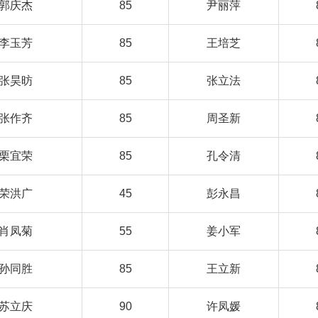
郭庆杰
85
尹丽萍
李玉芳
85
王培芝
张昊昉
85
张立法
张作齐
85
周圣新
栗宜荣
85
孔令清
荣洪广
45
彭永昌
肖凤菊
55
姜小军
孙同胜
85
王立新
苏立庆
90
许凤媛