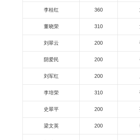
李桂红
360
董晓荣
310
刘翠云
200
阴爱民
200
刘军红
200
李培荣
310
史翠平
200
梁文英
200