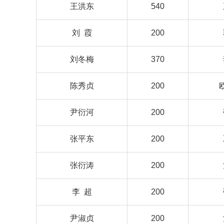
王洪东
540
刘 霞
200
刘冬梅
370
陈秀贞
200
尹衍河
200
张平东
200
张衍涛
200
李 超
200
尹淑贞
200