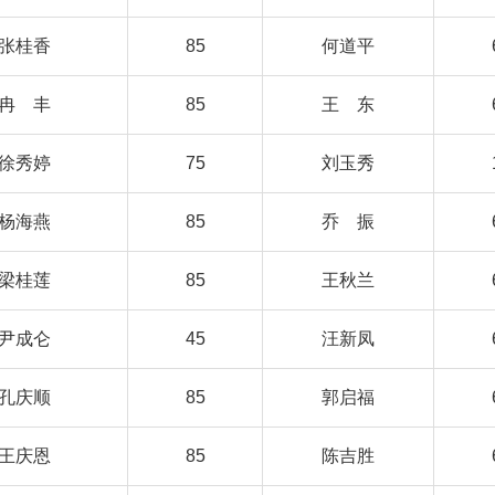
张桂香
85
何道平
冉 丰
85
王 东
徐秀婷
75
刘玉秀
杨海燕
85
乔 振
梁桂莲
85
王秋兰
尹成仑
45
汪新凤
孔庆顺
85
郭启福
王庆恩
85
陈吉胜