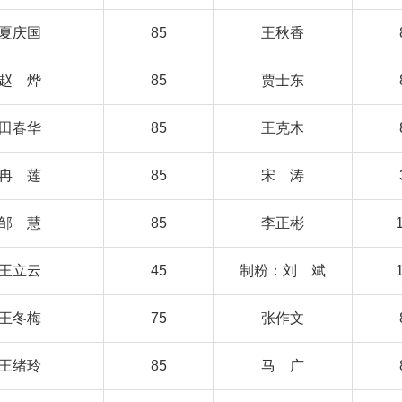
夏庆国
85
王秋香
赵 烨
85
贾士东
田春华
85
王克木
冉 莲
85
宋 涛
邹 慧
85
李正彬
王立云
45
制粉：刘 斌
王冬梅
75
张作文
王绪玲
85
马 广