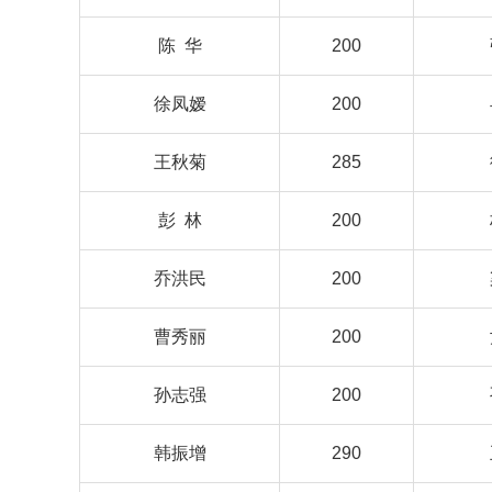
陈 华
200
徐凤嫒
200
王秋菊
285
彭 林
200
乔洪民
200
曹秀丽
200
孙志强
200
韩振增
290