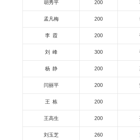
胡秀平
200
孟凡梅
200
李 霞
200
刘 峰
300
杨 静
200
闫丽平
200
王 栋
200
王高生
200
刘玉芝
260