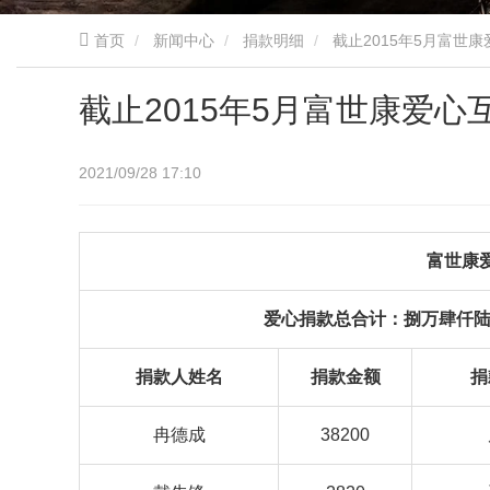
首页
新闻中心
捐款明细
截止2015年5月富世
截止2015年5月富世康爱
2021/09/28 17:10
富世康
爱心捐款总合计：捌万肆仟陆佰
捐款人姓名
捐款金额
捐
冉德成
38200