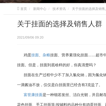
首页
新闻中心
技术资讯
关于挂面的选择及销售
关于挂面的选择及销售人群
2021/09/06 09:20
鸡蛋
挂面
、
杂粮
挂面、营养素强化挂面……超市
挂面。但是，挂面到底啥样的好，你真清楚吗？
挂面在生产过程中少不了加入氯化钠，因为氯化
一滴酱油不放，仅仅是白挂面里已经含有3克盐了。
富世康挂面
是一种细若发丝、洁白光韧，并且耐
花色挂面、手工挂面等;按辅料的品种分有鸡蛋挂面