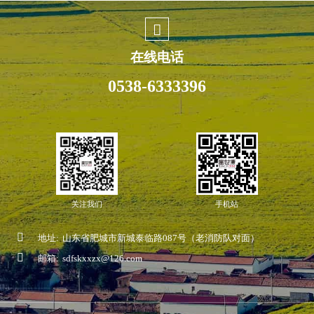
在线电话
0538-6333396
关注我们
手机站
地址:
山东省肥城市新城泰临路087号（老消防队对面）
邮箱:
sdfskxxzx@126.com