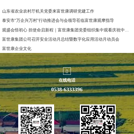
山东省农业农村厅机关党委来富世康调研党建工作
泰安市“万企兴万村”行动推进会与会领导莅临富世康观摩指导
观盛会悟初心 担使命启新程｜富世康集团党委组织集中观看庆祝中国共产党成立105周年大会直播
富世康集团公司召开安全活动月总结暨数字化应用活动月动员会
富世康企业文化
在线电话
0538-6333396