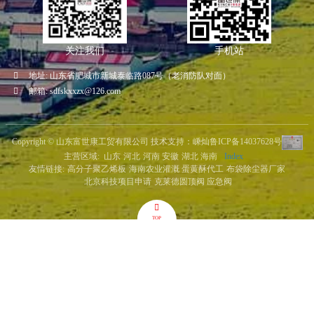
关注我们
手机站
地址:
山东省肥城市新城泰临路087号（老消防队对面）
邮箱:
sdfskxxzx@126.com
Copyright ©
山东富世康工贸有限公司
技术支持：嵊灿
鲁ICP备14037628号
主营区域:
山东
河北
河南
安徽
湖北
海南
Index
友情链接:
高分子聚乙烯板
海南农业灌溉
蛋黄酥代工
布袋除尘器厂家
北京科技项目申请
克莱德圆顶阀
应急阀
TOP