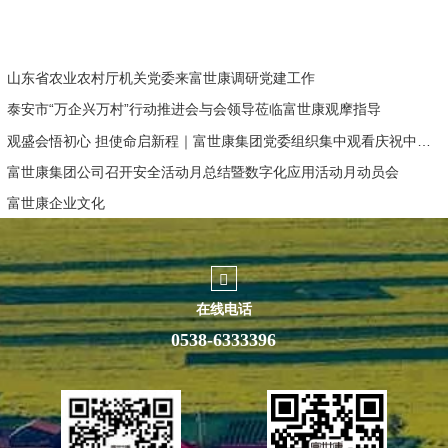
山东省农业农村厅机关党委来富世康调研党建工作
泰安市“万企兴万村”行动推进会与会领导莅临富世康观摩指导
观盛会悟初心 担使命启新程｜富世康集团党委组织集中观看庆祝中国共产党成立105周年大会直播
富世康集团公司召开安全活动月总结暨数字化应用活动月动员会
富世康企业文化
在线电话
0538-6333396