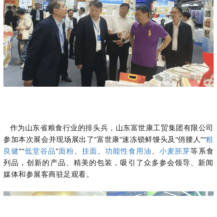
作为山东省粮食行业的排头兵，山东富世康工贸集团有限公司
参加本次展会并现场展出了“富世康”速冻锁鲜馒头及“俏腰人”“
粗
良健
”“
低堂谷品
”
面粉
、
挂面
、
功能性食用油
、
小麦胚芽
等系食
列品，创新的产品、精美的包装，吸引了众多参会领导、新闻
媒体和参展客商驻足观看。