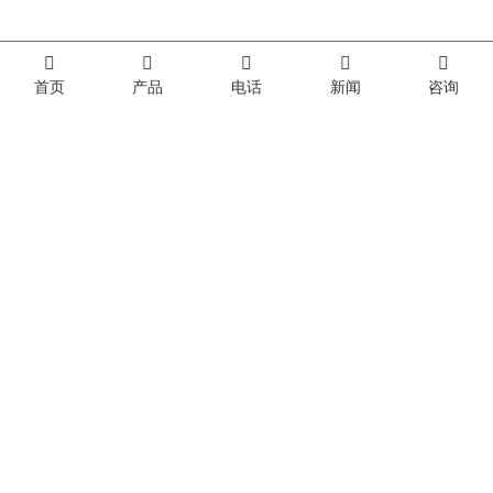
首页
产品
电话
新闻
咨询
山东省农业农村厅机关党委来富世康调研党建工作
泰安市“万企兴万村”行动推进会与会领导莅临富世康观摩指导
观盛会悟初心 担使命启新程｜富世康集团党委组织集中观看庆祝中国共产党成立105周年大会直播
富世康集团公司召开安全活动月总结暨数字化应用活动月动员会
富世康企业文化
在线电话
0538-6333396